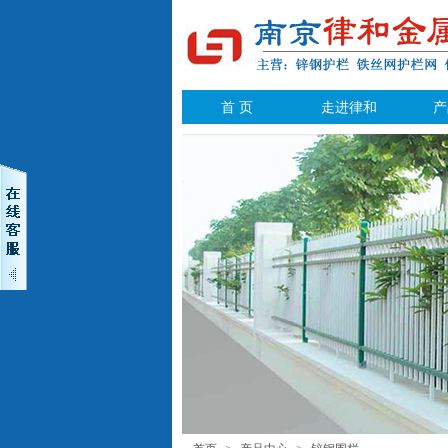
首 页
走进律和
产