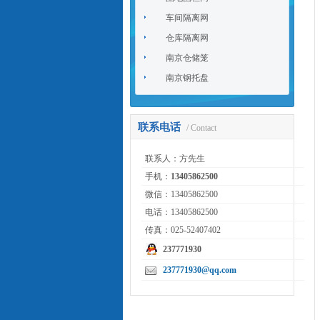
车间隔离网
仓库隔离网
南京仓储笼
南京钢托盘
联系电话
/ Contact
联系人：方先生
手机：
13405862500
微信：13405862500
电话：13405862500
传真：025-52407402
237771930
237771930@qq.com