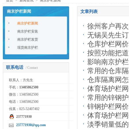
首页
>
新闻资讯
>
南京护栏新闻
南京护栏新闻
文章列表
南京护栏新闻
徐州客户再次
南京护栏安装
无锡吴先生订
南京护栏发货
仓库护栏网价
现货南京护栏
按照功能把道
影响南京护栏
联系电话
/ Contact
常用的仓库隔
仓库隔离网怎
联系人：方先生
体育场护栏网
手机：
13405862500
微信：13405862500
常用的锌钢护
电话：13405862500
锌钢护栏网价
传真：025-52407402
体育场护栏网
237771930
淡季销量低的
237771930@qq.com