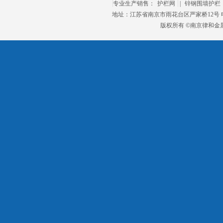
专业生产销售：
护栏网
|
锌钢围墙护栏
地址：江苏省南京市雨花台区严家桥12号 电话：
版权所有 ©南京律和金