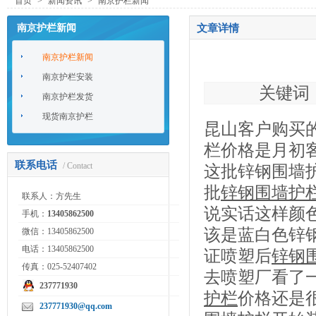
首页
>
新闻资讯
>
南京护栏新闻
南京护栏新闻
文章详情
南京护栏新闻
南京护栏安装
关键词：
南京护栏发货
现货南京护栏
昆山客户购买
栏价格是月初
联系电话
/ Contact
这批锌钢围墙
批
锌钢围墙护
联系人：方先生
说实话这样颜
手机：
13405862500
该是蓝白色锌
微信：13405862500
电话：13405862500
证喷塑后
锌钢
传真：025-52407402
去喷塑厂看了
237771930
护栏
价格还是
237771930@qq.com