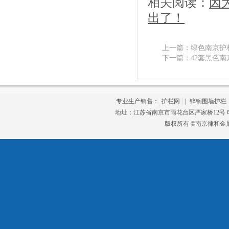
相关阅读：
因
出了！
上一篇：
绿色南京护
下一篇：
42套黑色
专业生产销售：
护栏网
|
锌钢围墙护栏
地址：江苏省南京市雨花台区严家桥12号 电话：
版权所有 ©南京律和金