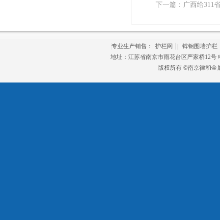
下一篇：
广西给31
专业生产销售：
护栏网
|
锌钢围墙护栏
地址：江苏省南京市雨花台区严家桥12号 电话：
版权所有 ©南京律和金