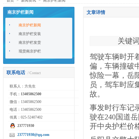
首页
>
新闻资讯
>
南京护栏新闻
南京护栏新闻
文章详情
南京护栏新闻
南京护栏安装
关键词：
南京护栏发货
现货南京护栏
驾驶车辆时开
偏，车辆撞破
联系电话
/ Contact
惊险一幕，岳阳
员，驾车时应
联系人：方先生
故。
手机：
13405862500
微信：13405862500
事发时行车记录
电话：13405862500
驶在240国
传真：025-52407402
开中央护栏价
237771930
237771930@qq.com