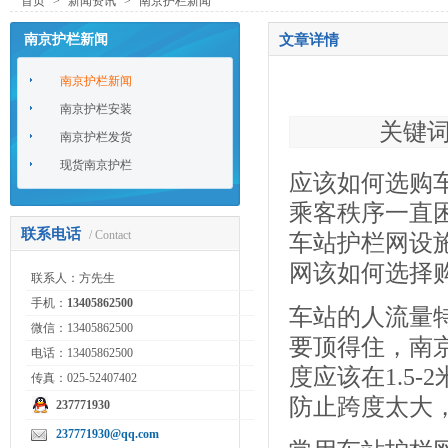
首页
>
新闻资讯
>
南京护栏新闻
南京护栏新闻
文章详情
南京护栏新闻
南京护栏安装
关键词：
南京护栏发货
现货南京护栏
应该如何选购
乘客秩序一直
联系电话
/ Contact
车站护栏网设
网该如何选择
联系人：方先生
手机：
13405862500
车站的人流量
微信：13405862500
要顶得住，
南
电话：13405862500
度应该在1.5
传真：025-52407402
防止跨度太大
237771930
237771930@qq.com