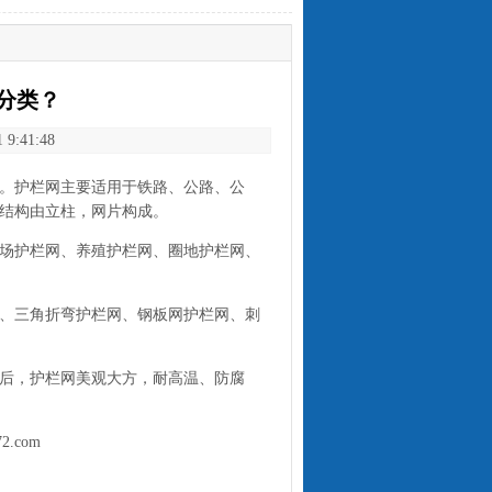
分类？
:41:48
。
护栏网
主要适用于铁路、公路、公
结构由立柱，网片构成。
场护栏网、养殖护栏网、
圈地护栏网
、
、三角折弯护栏网、钢板网护栏网、刺
后，护栏网美观大方，耐高温、防腐
2.com