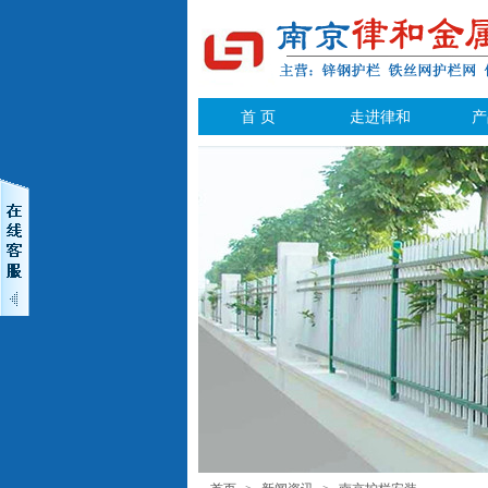
首 页
走进律和
产