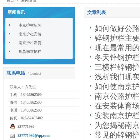
首页
>
新闻资讯
新闻资讯
文章列表
南京护栏新闻
如何做好公路
南京护栏安装
锌钢护栏主要
南京护栏发货
现在最常用的
现货南京护栏
冬天锌钢护栏
三横栏锌钢护
联系电话
/ Contact
浅析我们现实
如何使南京护
联系人：方先生
南京公路护栏
手机：
13405862500
微信：13405862500
在安装体育场
电话：13405862500
安装南京护栏
传真：025-52407402
为您揭秘南京
237771930
常见的锌钢护
237771930@qq.com